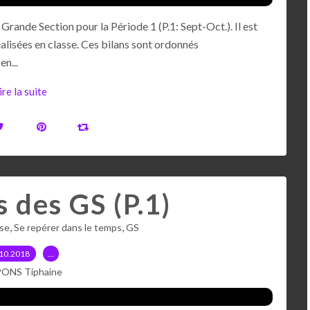
rande Section pour la Période 1 (P.1: Sept-Oct.). Il est
alisées en classe. Ces bilans sont ordonnés
n...
ire la suite
s des GS (P.1)
,
,
sse
Se repérer dans le temps
GS
10.2018
…
PONS Tiphaine