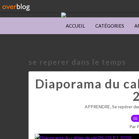
ACCUEIL
CATÉGORIES
A
se reperer dans le temps
Diaporama du cah
,
APPRENDRE
Se repérer da
02.
Par 