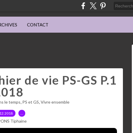
RCHIVES
CONTACT
ier de vie PS-GS P.1
2018
,
,
ns le temps
PS et GS
Vivre ensemble
12.2018
…
PONS Tiphaine