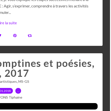
 Agir, s’exprimer, comprendre à travers les activités
uler...
ire la suite
mptines et poésies,
, 2017
,
 artistiques
MS-GS
01.2018
…
PONS Tiphaine