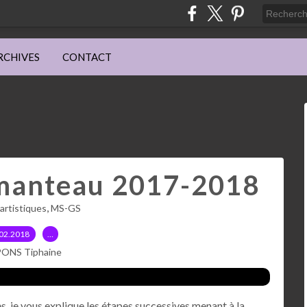
RCHIVES
CONTACT
emanteau 2017-2018
,
 artistiques
MS-GS
02.2018
…
PONS Tiphaine
 je vous explique les étapes successives menant à la