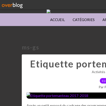
ACCUEIL
CATÉGORIES
A
ms-gs
Etiquette port
Activités
11.
Par 
Après un petit exposé du cadrage des programmes,