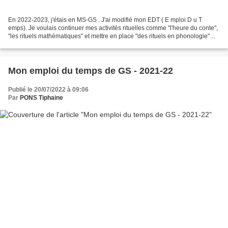
En 2022-2023, j'étais en MS-GS . J'ai modifié mon EDT ( E mploi D u T
emps). Je voulais continuer mes activités rituelles comme "l'heure du conte",
"les rituels mathématiques" et mettre en place "des rituels en phonologie"
comme les années précédentes....
Mon emploi du temps de GS - 2021-22
Publié le 20/07/2022 à 09:06
Par
PONS Tiphaine