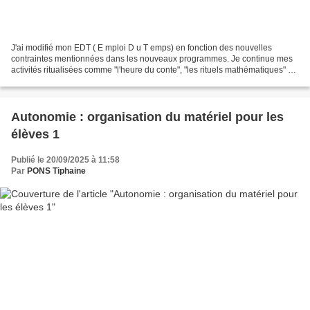
J'ai modifié mon EDT ( E mploi D u T emps) en fonction des nouvelles
contraintes mentionnées dans les nouveaux programmes. Je continue mes
activités ritualisées comme "l'heure du conte", "les rituels mathématiques" et
la mise en place "des rituels en...
Autonomie : organisation du matériel pour les
élèves 1
Publié le 20/09/2025 à 11:58
Par
PONS Tiphaine