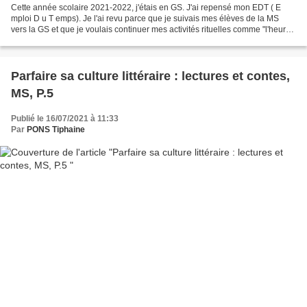
Cette année scolaire 2021-2022, j'étais en GS. J'ai repensé mon EDT ( E
mploi D u T emps). Je l'ai revu parce que je suivais mes élèves de la MS
vers la GS et que je voulais continuer mes activités rituelles comme "l'heure
du conte", "les rituels mathématiques",...
Parfaire sa culture littéraire : lectures et contes,
MS, P.5
Publié le 16/07/2021 à 11:33
Par
PONS Tiphaine