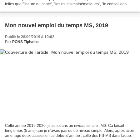
telles que "l'heure du conte", "les rituels mathématiques", "le conseil des
élèves" et "la boîte à trésors"....
Mon nouvel emploi du temps MS, 2019
Publié le 28/09/2019 à 10:02
Par
PONS Tiphaine
Cette année 2019-2020, je suis dans un niveau simple : MS. Ca faisait
longtemps (5 ans) que je n'avais pas eu de niveau simple. Alors, après avoir
aménagé deux classes en ce début d'année : celle des PS-MS dans laquelle