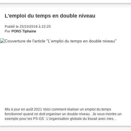
j'ai fait la rentrée et passé 2...
L'emploi du temps en double niveau
Publié le 25/10/2018 à 22:25
Par
PONS Tiphaine
Mis à jour en août 2021 Voici comment réaliser un emploi du temps
fonctionnel quand on doit organiser un double niveau . Je vous montre un
exemple pour les PS-GS : L'organisation globale du travail avec mes
différents niveaux : J'ai découpé chaque jour...