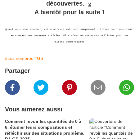
découvertes.
g
A bientôt pour la suite
I
Quand vous vous abonnez, votre adresse mail est
uniquement
utilisée pour vous
tenir
au courant des nouveaux articles
. Elle n'est
en aucun cas
utilisées pour des
raisons commerciales.
#Les nombres
#GS
Partager
Vous aimerez aussi
Comment revoir les quantités de 0 à
6, étudier leurs compositions et
réfléchir sur des situations problème,