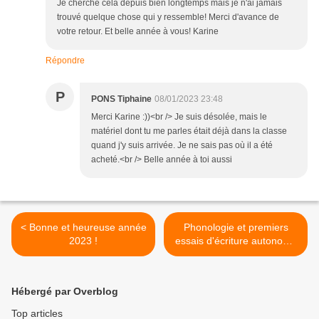
Je cherche cela depuis bien longtemps mais je n'ai jamais
trouvé quelque chose qui y ressemble! Merci d'avance de
votre retour. Et belle année à vous! Karine
Répondre
P
PONS Tiphaine
08/01/2023 23:48
Merci Karine :))<br /> Je suis désolée, mais le
matériel dont tu me parles était déjà dans la classe
quand j'y suis arrivée. Je ne sais pas où il a été
acheté.<br /> Belle année à toi aussi
< Bonne et heureuse année
Phonologie et premiers
2023 !
essais d'écriture autonome
- GS P.2 2022 >
Hébergé par Overblog
Top articles