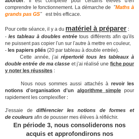
aborder
. Il est complexe pour certains élèves d'en
comprendre le fonctionnement. La démarche de
"
Maths à
grands pas GS
"
est très efficace.
matériel à préparer
Pour cette séance, il y a du
:
-
les tableau à doubles entrée
tous différents afin qu'ils
ne puissent pas copier l'un sur l'autre à mettre en couleur,
-
les papiers pliés
(20 par tableau à double entrée).
Cette année, j'ai
répertorié tous les tableaux à
double entrée de ma classe
et j'ai réalisé une
fiche pour
y noter les réussites
:
Nous nous sommes aussi attachés à
revoir les
notions d'organisation d'un
algorithme simple
pour
rapidement les complexifier :
J'essaie de
différencier les notions de formes et
de couleurs
afin de pousser mes élèves à réfléchir.
En période 3, nous consoliderons nos
acquis et approfondirons nos