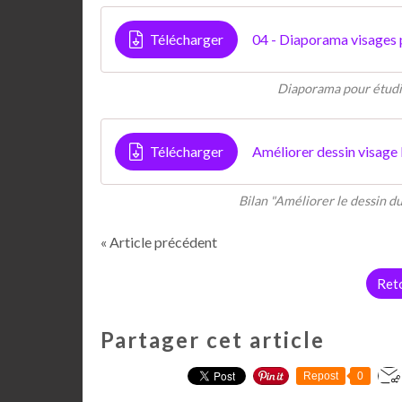
Télécharger
04 - Diaporama visages p
Diaporama pour étudie
Télécharger
Améliorer dessin visage
Bilan "Améliorer le dessin du
« Article précédent
Reto
Partager cet article
Repost
0