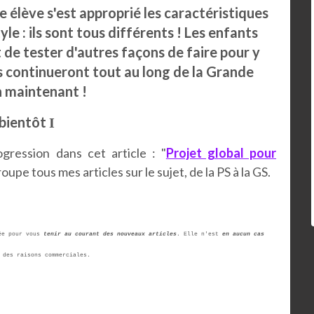
e élève s'est approprié les caractéristiques
yle : ils sont tous différents ! Les enfants
 de tester d'autres façons de faire pour y
s continueront tout au long de la Grande
n maintenant !
bientôt
I
ression dans cet article : "
Projet global pour
groupe tous mes articles sur le sujet, de la PS à la GS.
ée pour vous
tenir au courant des nouveaux articles
. Elle n'est
en aucun cas
 des raisons commerciales.