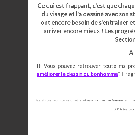
Ce qui est frappant, c'est que chaqu
du visage et l'a dessiné avec son st
ont encore besoin de s'entrainer et
arriver encore mieux ! Les progrè
Sectio
A 
Vous pouvez retrouver toute ma prog
D
améliorer le dessin du bonhomme
". Il re
Quand vous vous abonnez, votre adresse mail est
uniquement
utilis
utilisées pour