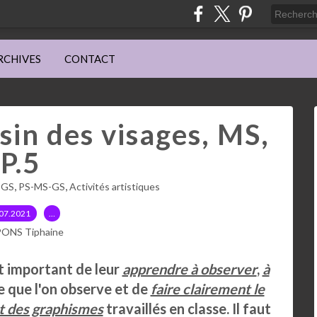
RCHIVES
CONTACT
sin des visages, MS,
P.5
,
,
-GS
PS-MS-GS
Activités artistiques
07.2021
…
PONS Tiphaine
est important de leur
apprendre à observer
,
à
 que l'on observe et de
faire clairement le
t des graphismes
travaillés en classe. Il faut