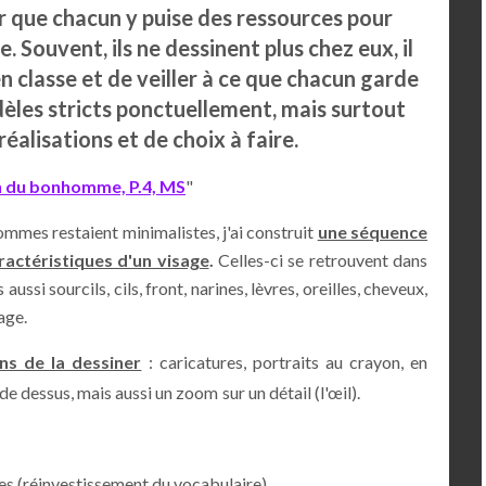
 que chacun y puise des ressources pour
 Souvent, ils ne dessinent plus chez eux, il
en classe et de veiller à ce que chacun garde
dèles stricts ponctuellement, mais surtout
réalisations et de choix à faire.
in du bonhomme, P.4, MS
"
mmes restaient minimalistes, j'ai construit
une séquence
actéristiques d'un visage
.
Celles-ci se retrouvent dans
ussi sourcils, cils, front, narines, lèvres, oreilles, cheveux,
age.
ns de la dessiner
: caricatures, portraits au crayon, en
, de dessus, mais aussi un zoom
sur un détail (l'œil).
ges (réinvestissement du vocabulaire),