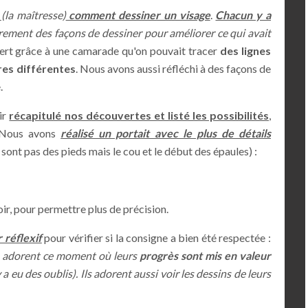
e
(la maîtresse)
comment dessiner un visage
.
Chacun y a
rement des façons de dessiner pour améliorer ce qui avait
vert grâce à une camarade qu'on pouvait tracer
des lignes
res différentes
. Nous avons aussi réfléchi à des façons de
e.
ir
récapitulé nos découvertes et listé les possibilités
,
. Nous avons
réalisé un portait avec le plus de détails
e sont pas des pieds mais le cou et le début des épaules) :
oir, pour permettre plus de précision.
 réflexif
pour vérifier si la consigne a bien été respectée :
 adorent ce moment où leurs
progrès sont mis en valeur
y a eu des oublis). Ils adorent aussi voir les dessins de leurs