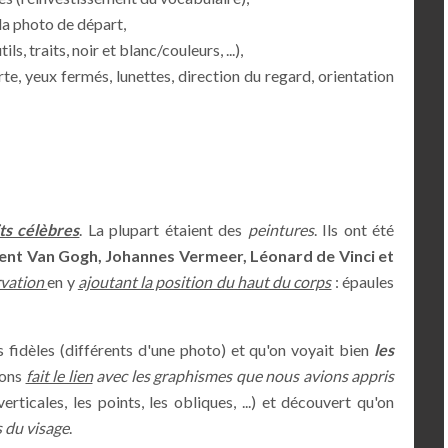
la photo de départ,
s, traits, noir et blanc/couleurs, ...),
e, yeux fermés, lunettes, direction du regard, orientation
ts célèbres
. La plupart étaient des
peintures
. Ils ont été
cent Van Gogh, Johannes Vermeer, Léonard de Vinci et
rvation
en y
ajoutant la position du haut du corps
: épaules
fidèles (différents d'une photo) et qu'on voyait bien
les
vons
fait le lien
avec les graphismes que nous avions appris
verticales, les points, les obliques, ...) et découvert qu'on
s du visage
.