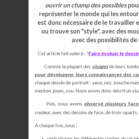
ouvrir un champ des possibles
pour
représenter le monde qui les entoure.
est donc nécessaire de le travailler 
ou trouve son "style", avec des mo
avec des possibilités de 
Cet article fait suite à : "
Faire évoluer le dess
Comme la plupart des
visages
de leurs bonho
pour développer leurs connaissances des car
chaque dessin de portrait : yeux, nez, bouche mais a
menton, joues, cou. Nous avons donc décrit un vis
Puis, nous avons
observé plusieurs faço
couleur, avec des dessins de face, de trois-quarts
A chaque fois, nous :
verbalisions les différentes parties du visa