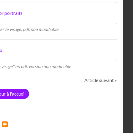
r portraits
r le visage, pdf, non modifiable
 b
 visage" en pdf, version non modifiable
Article suivant »
ur à l'accueil