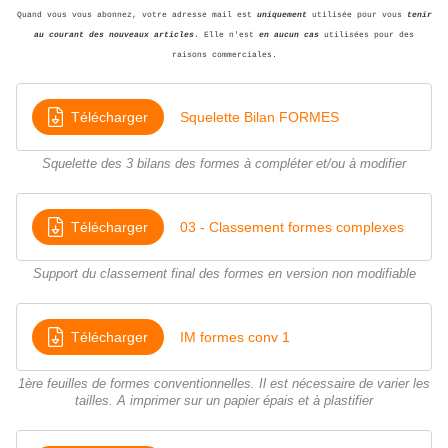
Quand vous vous abonnez, votre adresse mail est
uniquement
utilisée pour vous
tenir
au courant des nouveaux articles
. Elle n'est
en aucun cas
utilisées pour des
raisons commerciales.
Télécharger
Squelette Bilan FORMES
Squelette des 3 bilans des formes à compléter et/ou à modifier
Télécharger
03 - Classement formes complexes
Support du classement final des formes en version non modifiable
Télécharger
IM formes conv 1
1ère feuilles de formes conventionnelles. Il est nécessaire de varier les
tailles. A imprimer sur un papier épais et à plastifier